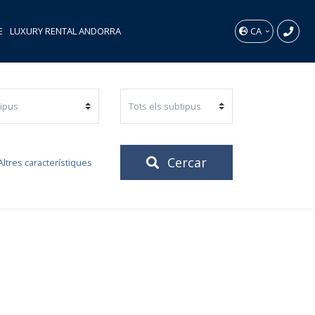
E
LUXURY RENTAL ANDORRA
CA
Cercar
ltres característiques