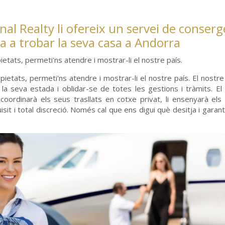
al Realty li ofereix un servei de conserg
da a trobar la seva casa a Andorra
etats, permeti'ns atendre i mostrar-li el nostre país.
ietats, permeti'ns atendre i mostrar-li el nostre país. El nostre
la seva estada i oblidar-se de totes les gestions i tràmits. El
coordinarà els seus trasllats en cotxe privat, li ensenyarà els
t i total discreció. Només cal que ens digui què desitja i garan