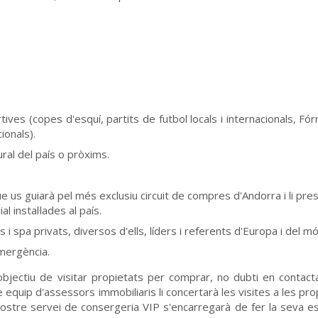
rtives (copes d'esquí, partits de futbol locals i internacionals, Fó
ionals).
ural del país o pròxims.
 us guiarà pel més exclusiu circuit de compres d'Andorra i li pre
 instal·lades al país.
 spa privats, diversos d'ells, líders i referents d'Europa i del mó
mergència.
objectiu de visitar propietats per comprar, no dubti en contac
 equip d'assessors immobiliaris li concertarà les visites a les pro
 nostre servei de consergeria VIP s'encarregarà de fer la seva e