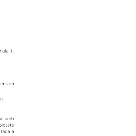
rmula 1,
sentarà
n.
tar amb
pietats
stada a