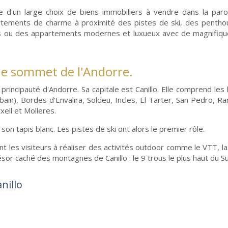
se d'un large choix de biens immobiliers à vendre dans la par
artements de charme à proximité des pistes de ski, des penth
ains ou des appartements modernes et luxueux avec de magnifiq
 le sommet de l'Andorre.
principauté d'Andorre. Sa capitale est Canillo. Elle comprend les l
rbain), Bordes d'Envalira, Soldeu, Incles, El Tarter, San Pedro, Ra
xell et Molleres.
son tapis blanc. Les pistes de ski ont alors le premier rôle.
ent les visiteurs à réaliser des activités outdoor comme le VTT, la 
sor caché des montagnes de Canillo : le 9 trous le plus haut du S
nillo